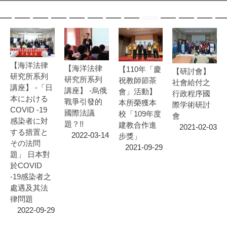
【海洋法律
【海洋法律
【110年「慶
【研討會】
研究所系列
研究所系列
祝教師節茶
社會給付之
講座】 -「日
講座】 -烏俄
會」活動】
行政程序國
本における
戰爭引發的
本所榮獲本
際学術研討
COVID -19
國際法議
校「109年度
會
感染者に対
題？!!
建教合作進
2021-02-03
する措置と
2022-03-14
步獎」
その法問
2021-09-29
題」 日本對
於COVID
-19感染者之
處遇及其法
律問題
2022-09-29