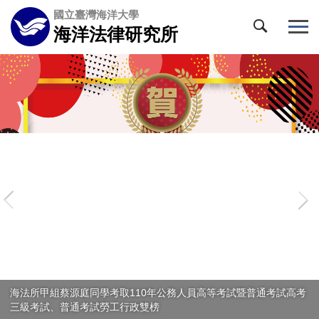
跳
國立臺灣海洋大學
到
海洋法律研究所
主
要
內
容
區
海法所甲組蔡源庭同學考取110年公務人員高等考試暨普通考試高考
三級考試、普通考試勞工行政雙榜