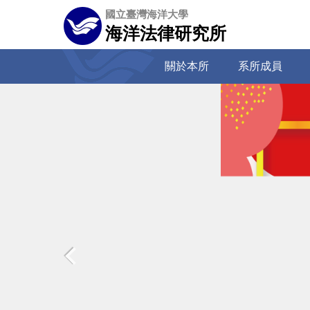
跳
國立臺灣海洋大學
到
海洋法律研究所
主
要
關於本所
系所成員
內
容
區