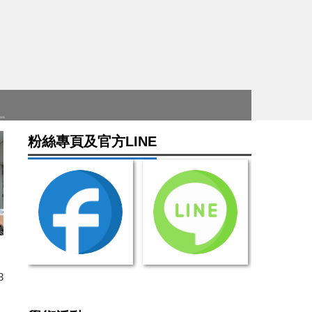
海法所甲
粉絲專頁及官方LINE
3