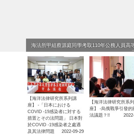
海法所甲組蔡源庭同學考取110年公務人員
【海洋法律研究所系列講
【海洋法律研究所系
座】 -「日本における
座】 -烏俄戰爭引發的
COVID -19感染者に対する
法議題？!!
2022
措置とその法問題」 日本對
於COVID -19感染者之處遇
及其法律問題
2022-09-29